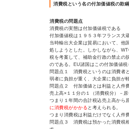
消費税という名の付加価値税の欺
消費税の問題点
消費税の実態は付加価値税である
付加価値税は１９５３年フランス大
当時輸出大企業は貿易において、他
処しようとした。しかしながら、
WT
税を考案して、補助金行政の禁止の
のである。EU諸国はこの付加価値税
問題点１ 消費税というのは消費者
弱者に負担が重く、大企業に負担が
問題点２ 付加価値とは利益と人件
売上高×１１分の１（消費税分）－原
つまり１年間の合計税込売上高から
に消費税がかかる
と考えられる。
つまり消費税は利益だけでなく人件
問題点３ 消費税は預かった消費税