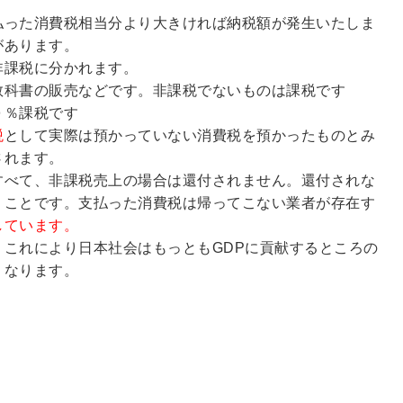
払った消費税相当分より大きければ納税額が発生いたしま
があります。
非課税に分かれます。
教科書の販売などです。非課税でないものは課税です
０％課税です
税
として実際は預かっていない消費税を預かったものとみ
されます。
すべて、非課税売上の場合は還付されません。還付されな
うことです。支払った消費税は帰ってこない業者が存在す
しています。
、これにより日本社会はもっとも
GDP
に貢献するところの
くなります。