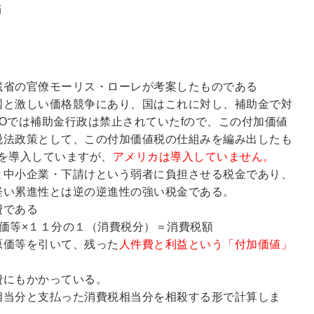
瞞
蔵省の官僚モーリス・ローレが考案したものである
国と激しい価格競争にあり、国はこれに対し、補助金で対
O
では補助金行政は禁止されていたfので、この付加価値
脱法政策として、この付加価値税の仕組みを編み出したも
を導入していますが、
アメリカは導入していません。
と中小企業・下請けという弱者に負担させる税金であり、
軽い累進性とは逆の逆進性の強い税金である。
費である
価等×１１分の１（消費税分）＝消費税額
原価等を引いて、残った
人件費と利益という「付加価値」
費にもかかっている。
相当分と支払った消費税相当分を相殺する形で計算しま