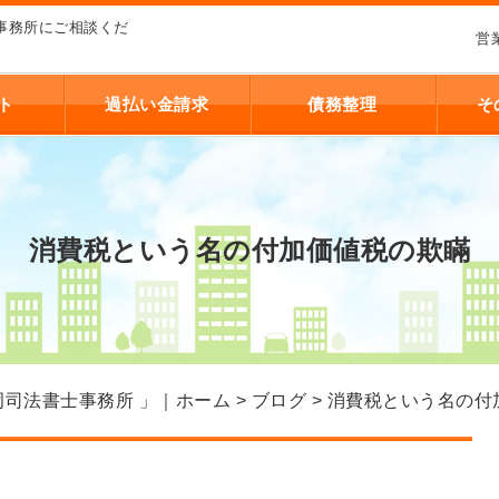
事務所にご相談くだ
営
ト
過払い金請求
債務整理
そ
消費税という名の付加価値税の欺瞞
司法書士事務所 」｜ホーム
>
ブログ
> 消費税という名の付