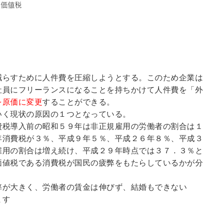
減らすために人件費を圧縮しようとする。このため企業は
社員にフリーランスになることを持ちかけて人件費を「外
を原価に変更
することができる。
いく現状の原因の１つとなっている。
費税導入前の昭和５９年は非正規雇用の労働者の割合は１
年消費税が３％、平成９年５％、平成２６年８％、平成３
雇用の割合は増え続け、平成２９年時点では３７．３％と
価値税である消費税が国民の疲弊をもたらしているかが分
弊が大きく、労働者の賃金は伸びず、結婚もできない
ます