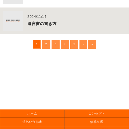
2024/11/14
遺言書の書き方
1
2
3
4
5
›
»
ホーム
コンセプト
過払い金請求
債務整理